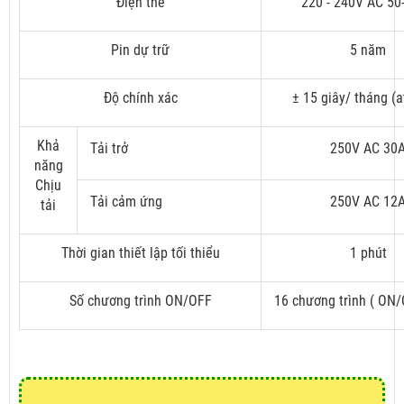
Điện thế
220 - 240V AC 50
Pin dự trữ
5 năm
Độ chính xác
± 15 giây/ tháng (a
Khả
Tải trở
250V AC 30
năng
Chịu
Tải cảm ứng
250V AC 12
tải
Thời gian thiết lập tối thiểu
1 phút
Số chương trình ON/OFF
16 chương trình ( ON/