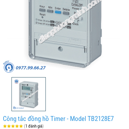
Công tắc đồng hồ Timer - Model TB2128E7
(
1 đánh giá
)