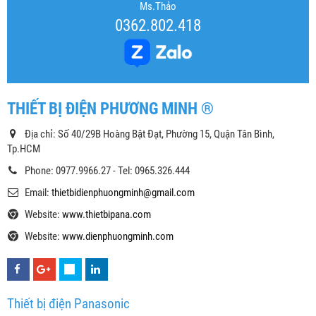
Ms.Thảo
0362.802.418
THIẾT BỊ ĐIỆN PHƯƠNG MINH ®
Địa chỉ: Số 40/29B Hoàng Bật Đạt, Phường 15, Quận Tân Bình,
Tp.HCM
Phone: 0977.9966.27 - Tel: 0965.326.444
Email:
thietbidienphuongminh@gmail.com
Website:
www.thietbipana.com
Website:
www.dienphuongminh.com
Thiết bị điện Panasonic