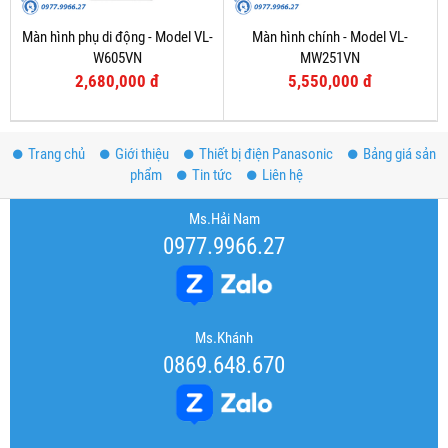
Màn hình phụ di động - Model VL-
Màn hình chính - Model VL-
W605VN
MW251VN
2,680,000 đ
5,550,000 đ
Trang chủ
Giới thiệu
Thiết bị điện Panasonic
Bảng giá sản
phẩm
Tin tức
Liên hệ
Ms.Hải Nam
0977.9966.27
Ms.Khánh
0869.648.670