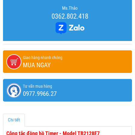
Ms.Thảo
0362.802.418
Giao hàng nhanh chóng
MUA NGAY
Tư vấn mua hàng
0977.9966.27
Chi tiết
Công tắc đồng hồ Timer - Model TB2128E7