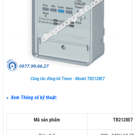
Công tắc đồng hồ Timer - Model TB2128E7
» Xem Thông số kỹ thuật:
Mã sản phẩm
TB2128E7