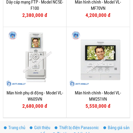
Dây cáp mạng FTP - Model NC5E-
Màn hình chính - Model VL-
F100
MF70VN
2,380,000 đ
4,200,000 đ
Màn hình phụ di động - Model VL-
Màn hình chính - Model VL-
W605VN
MW251VN
2,680,000 đ
5,550,000 đ
Trang chủ
Giới thiệu
Thiết bị điện Panasonic
Bảng giá sản