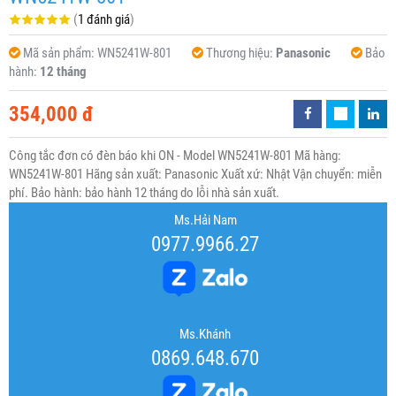
(
1 đánh giá
)
Mã sản phẩm:
WN5241W-801
Thương hiệu:
Panasonic
Bảo
hành:
12 tháng
354,000 đ
Công tắc đơn có đèn báo khi ON - Model WN5241W-801 Mã hàng:
WN5241W-801 Hãng sản xuất: Panasonic Xuất xứ: Nhật Vận chuyển: miễn
phí. Bảo hành: bảo hành 12 tháng do lỗi nhà sản xuất.
Ms.Hải Nam
0977.9966.27
Ms.Khánh
0869.648.670