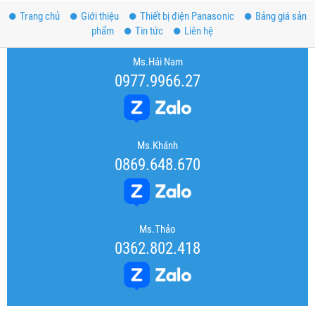
Trang chủ
Giới thiệu
Thiết bị điện Panasonic
Bảng giá sản
phẩm
Tin tức
Liên hệ
Ms.Hải Nam
0977.9966.27
Ms.Khánh
0869.648.670
Ms.Thảo
0362.802.418