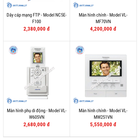
Dây cáp mạng FTP - Model NC5E-
Màn hình chính - Model VL-
F100
MF70VN
2,380,000 đ
4,200,000 đ
Màn hình phụ di động - Model VL-
Màn hình chính - Model VL-
W605VN
MW251VN
2,680,000 đ
5,550,000 đ