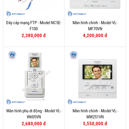
Dây cáp mạng FTP - Model NC5E-
Màn hình chính - Model VL-
F100
MF70VN
2,380,000 đ
4,200,000 đ
Màn hình phụ di động - Model VL-
Màn hình chính - Model VL-
W605VN
MW251VN
2,680,000 đ
5,550,000 đ