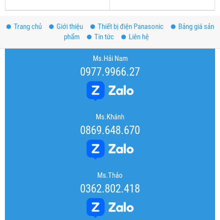
Trang chủ
Giới thiệu
Thiết bị điện Panasonic
Bảng giá sản
phẩm
Tin tức
Liên hệ
Ms.Hải Nam
0977.9966.27
Ms.Khánh
0869.648.670
Ms.Thảo
0362.802.418