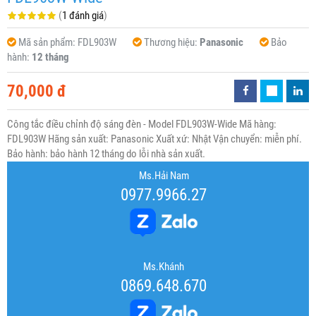
(
1 đánh giá
)
Mã sản phẩm:
FDL903W
Thương hiệu:
Panasonic
Bảo
hành:
12 tháng
70,000 đ
Công tắc điều chỉnh độ sáng đèn - Model FDL903W-Wide Mã hàng:
FDL903W Hãng sản xuất: Panasonic Xuất xứ: Nhật Vận chuyển: miễn phí.
Bảo hành: bảo hành 12 tháng do lỗi nhà sản xuất.
Ms.Hải Nam
0977.9966.27
Ms.Khánh
0869.648.670