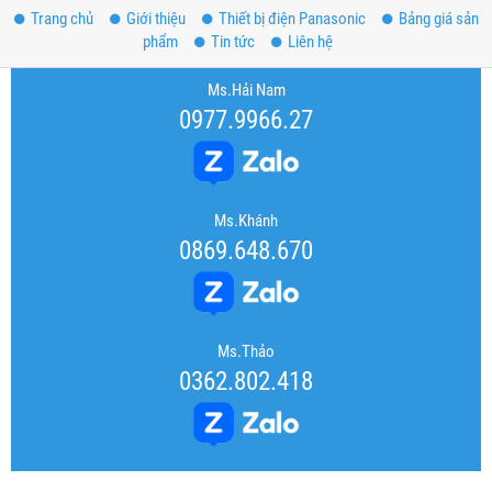
Trang chủ
Giới thiệu
Thiết bị điện Panasonic
Bảng giá sản
phẩm
Tin tức
Liên hệ
Ms.Hải Nam
0977.9966.27
Ms.Khánh
0869.648.670
Ms.Thảo
0362.802.418