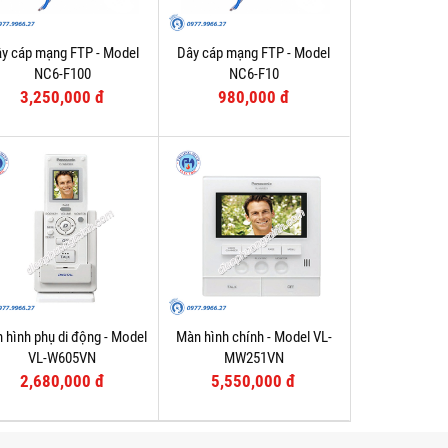
y cáp mạng FTP - Model
Dây cáp mạng FTP - Model
NC6-F100
NC6-F10
3,250,000 đ
980,000 đ
 hình phụ di động - Model
Màn hình chính - Model VL-
VL-W605VN
MW251VN
2,680,000 đ
5,550,000 đ