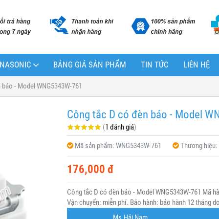
PANASONIC
BẢNG GIÁ SẢN PHẨM
TIN TỨC
LIÊN HỆ
n báo - Model WNG5343W-761
Công tắc D có đèn báo - Model 
(
1 đánh giá
)
Mã sản phẩm:
WNG5343W-761
Thương hiệu:
176,000 đ
Công tắc D có đèn báo - Model WNG5343W-761 Mã hà
Vận chuyển: miễn phí. Bảo hành: bảo hành 12 tháng do 
Ms.Hải Nam