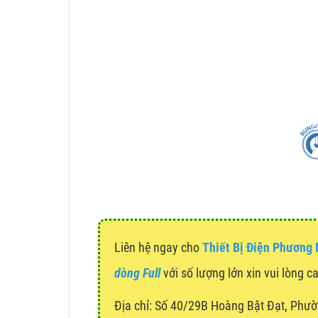
Liên hệ ngay cho
Thiết Bị Điện Phương
dòng Full
với số lượng lớn xin vui lòng c
Địa chỉ:
Số 40/29B Hoàng Bật Đạt, Phườ