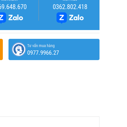
69.648.670
0362.802.418
Tư vấn mua hàng
0977.9966.27