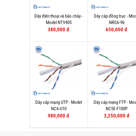
Dây điện thoại và báo cháy -
Dây cáp đồng trục - Mod
Model NTV405
NRG6-96
380,000 đ
650,000 đ
Dây cáp mạng UTP - Model
Dây cáp mạng FTP - Mo
NC6-U10
NC5E-F100P
980,000 đ
3,250,000 đ