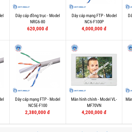
el
Dây cáp đồng trục - Model
Dây cáp mạng FTP - Model
Dâ
NRG6-80
NC6-F100P
620,000 đ
4,000,000 đ
del
Dây cáp mạng FTP - Model
Màn hình chính - Model VL-
Màn
NC5E-F100
MF70VN
2,380,000 đ
4,200,000 đ