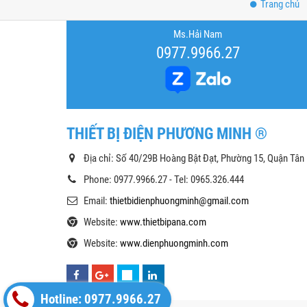
Trang chủ
Ms.Hải Nam
0977.9966.27
THIẾT BỊ ĐIỆN PHƯƠNG MINH ®
Địa chỉ: Số 40/29B Hoàng Bật Đạt, Phường 15, Quận Tân
Phone: 0977.9966.27 - Tel: 0965.326.444
Email:
thietbidienphuongminh@gmail.com
Website:
www.thietbipana.com
Website:
www.dienphuongminh.com
Hotline: 0977.9966.27