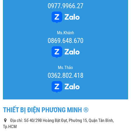
0977.9966.27
Ms.Khánh
0869.648.670
Ms.Thảo
0362.802.418
THIẾT BỊ ĐIỆN PHƯƠNG MINH ®
Địa chỉ: Số 40/29B Hoàng Bật Đạt, Phường 15, Quận Tân Bình,
Tp.HCM