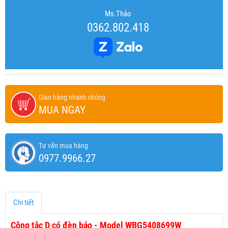
Ms.Thảo
0362.802.418
Giao hàng nhanh chóng
MUA NGAY
Tư vấn mua hàng
0977.9966.27
Chi tiết
Công tắc D có đèn báo - Model WBG5408699W