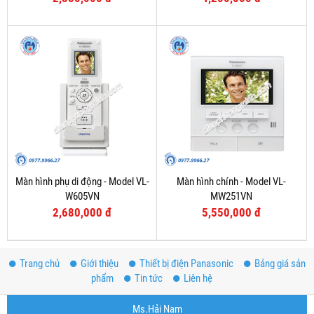
Màn hình phụ di động - Model VL-
Màn hình chính - Model VL-
W605VN
MW251VN
2,680,000 đ
5,550,000 đ
Trang chủ
Giới thiệu
Thiết bị điện Panasonic
Bảng giá sản
phẩm
Tin tức
Liên hệ
Ms.Hải Nam