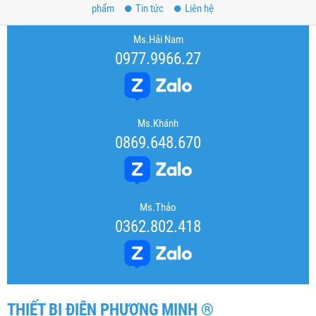
phẩm
Tin tức
Liên hệ
Ms.Hải Nam
0977.9966.27
Ms.Khánh
0869.648.670
Ms.Thảo
0362.802.418
THIẾT BỊ ĐIỆN PHƯƠNG MINH ®