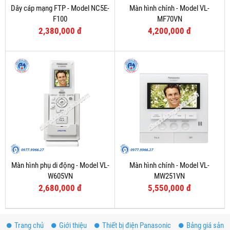
Dây cáp mạng FTP - Model NC5E-
Màn hình chính - Model VL-
F100
MF70VN
2,380,000 đ
4,200,000 đ
Màn hình phụ di động - Model VL-
Màn hình chính - Model VL-
W605VN
MW251VN
2,680,000 đ
5,550,000 đ
Trang chủ
Giới thiệu
Thiết bị điện Panasonic
Bảng giá sản