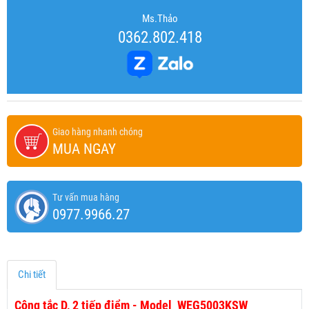
Ms.Thảo
0362.802.418
Giao hàng nhanh chóng
MUA NGAY
Tư vấn mua hàng
0977.9966.27
Chi tiết
Công tắc D, 2 tiếp điểm - Model WEG5003KSW