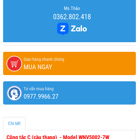
Ms.Thảo
0362.802.418
Giao hàng nhanh chóng
MUA NGAY
Tư vấn mua hàng
0977.9966.27
Chi tiết
Công tắc C (cầu thang) - Model WNV5002-7W