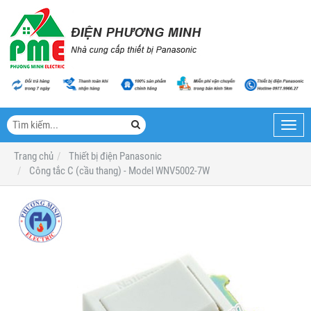
Toggl
navig
Trang chủ
Thiết bị điện Panasonic
Công tắc C (cầu thang) - Model WNV5002-7W