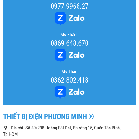
0977.9966.27
Ms.Khánh
0869.648.670
Ms.Thảo
0362.802.418
THIẾT BỊ ĐIỆN PHƯƠNG MINH ®
Địa chỉ: Số 40/29B Hoàng Bật Đạt, Phường 15, Quận Tân Bình,
Tp.HCM