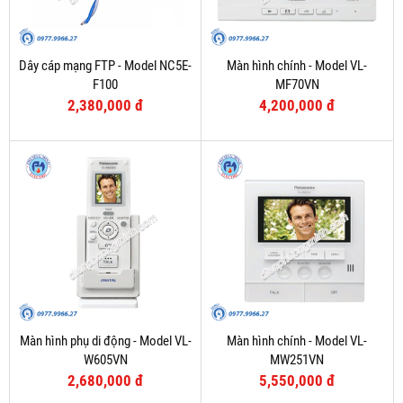
Dây cáp mạng FTP - Model NC5E-
Màn hình chính - Model VL-
F100
MF70VN
2,380,000 đ
4,200,000 đ
Màn hình phụ di động - Model VL-
Màn hình chính - Model VL-
W605VN
MW251VN
2,680,000 đ
5,550,000 đ