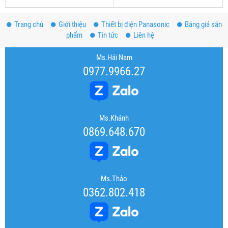
Trang chủ
Giới thiệu
Thiết bị điện Panasonic
Bảng giá sản
phẩm
Tin tức
Liên hệ
Ms.Hải Nam
0977.9966.27
Ms.Khánh
0869.648.670
Ms.Thảo
0362.802.418