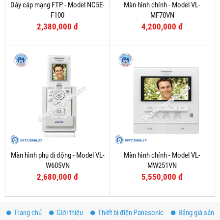
Dây cáp mạng FTP - Model NC5E-
Màn hình chính - Model VL-
F100
MF70VN
2,380,000 đ
4,200,000 đ
Màn hình phụ di động - Model VL-
Màn hình chính - Model VL-
W605VN
MW251VN
2,680,000 đ
5,550,000 đ
Trang chủ
Giới thiệu
Thiết bị điện Panasonic
Bảng giá sản