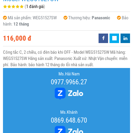
(
1 đánh giá
)
Mã sản phẩm:
WEG51527SW
Thương hiệu:
Panasonic
Bảo
hành:
12 tháng
116,000 đ
Công tắc C, 2 chiều, có đèn báo khi OFF - Model WEG51527SW Mã hàng:
WEG51527SW Hãng sản xuất: Panasonic Xuất xứ: Nhật Vận chuyển: miễn
phí. Bảo hành: bảo hành 12 tháng do lỗi nhà sản xuất.
Ms.Hải Nam
0977.9966.27
Ms.Khánh
0869.648.670