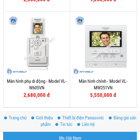
Màn hình phụ di động - Model VL-
Màn hình chính - Model VL-
W605VN
MW251VN
2,680,000 đ
5,550,000 đ
Trang chủ
Giới thiệu
Thiết bị điện Panasonic
Bảng giá sản
phẩm
Tin tức
Liên hệ
Ms.Hải Nam