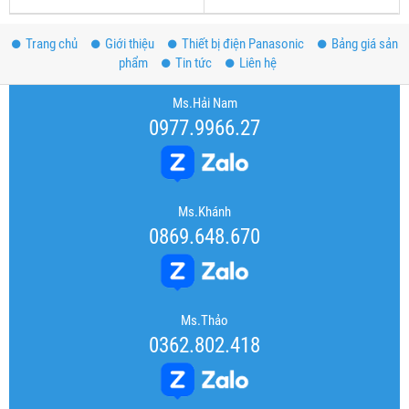
Trang chủ
Giới thiệu
Thiết bị điện Panasonic
Bảng giá sản
phẩm
Tin tức
Liên hệ
Ms.Hải Nam
0977.9966.27
Ms.Khánh
0869.648.670
Ms.Thảo
0362.802.418