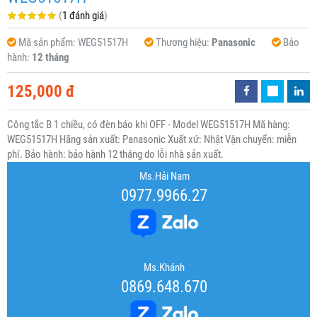
(
1 đánh giá
)
Mã sản phẩm:
WEG51517H
Thương hiệu:
Panasonic
Bảo
hành:
12 tháng
125,000 đ
Công tắc B 1 chiều, có đèn báo khi OFF - Model WEG51517H Mã hàng:
WEG51517H Hãng sản xuất: Panasonic Xuất xứ: Nhật Vận chuyển: miễn
phí. Bảo hành: bảo hành 12 tháng do lỗi nhà sản xuất.
Ms.Hải Nam
0977.9966.27
Ms.Khánh
0869.648.670