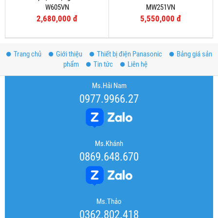
W605VN
MW251VN
2,680,000 đ
5,550,000 đ
Trang chủ
Giới thiệu
Thiết bị điện Panasonic
Bảng giá sản
phẩm
Tin tức
Liên hệ
Ms.Hải Nam
0977.9966.27
Ms.Khánh
0869.648.670
Ms.Thảo
0362.802.418