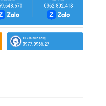
69.648.670
0362.802.418
Tư vấn mua hàng
0977.9966.27