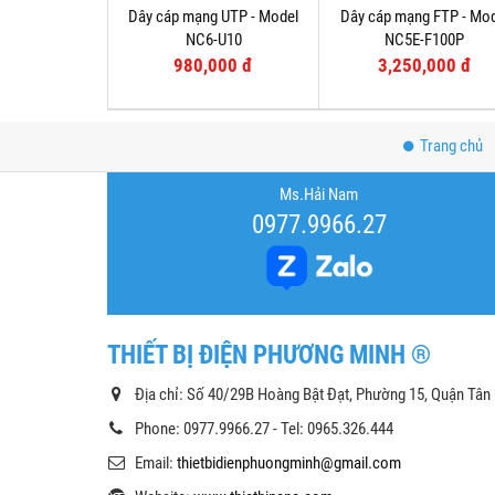
Dây cáp mạng UTP - Model
Dây cáp mạng FTP - Mo
NC6-U10
NC5E-F100P
980,000 đ
3,250,000 đ
Trang chủ
Ms.Hải Nam
0977.9966.27
THIẾT BỊ ĐIỆN PHƯƠNG MINH ®
Địa chỉ: Số 40/29B Hoàng Bật Đạt, Phường 15, Quận Tân
Phone: 0977.9966.27 - Tel: 0965.326.444
Email:
thietbidienphuongminh@gmail.com