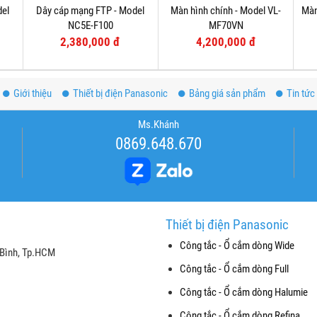
del
Dây cáp mạng FTP - Model
Màn hình chính - Model VL-
Màn
NC5E-F100
MF70VN
2,380,000 đ
4,200,000 đ
Giới thiệu
Thiết bị điện Panasonic
Bảng giá sản phẩm
Tin tức
Ms.Khánh
0869.648.670
Thiết bị điện Panasonic
Công tắc - Ổ cắm dòng Wide
 Bình, Tp.HCM
Công tắc - Ổ cắm dòng Full
Công tắc - Ổ cắm dòng Halumie
Công tắc - Ổ cắm dòng Refina