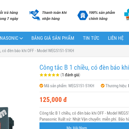
PANASONIC
BẢNG GIÁ SẢN PHẨM
TIN TỨC
LIÊN HỆ
u, có đèn báo khi OFF - Model WEG5151-51KH
Công tắc B 1 chiều, có đèn báo k
(
1 đánh giá
)
Mã sản phẩm:
WEG5151-51KH
Thương hiệu:
125,000 đ
Công tắc B 1 chiều, có đèn báo khi OFF - Model WE
Panasonic Xuất xứ: Nhật Vận chuyển: miễn phí. Bảo hà
Ms.Hải Nam