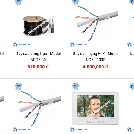
el
Dây cáp đồng trục - Model
Dây cáp mạng FTP - Model
Dâ
NRG6-80
NC6-F100P
620,000 đ
4,000,000 đ