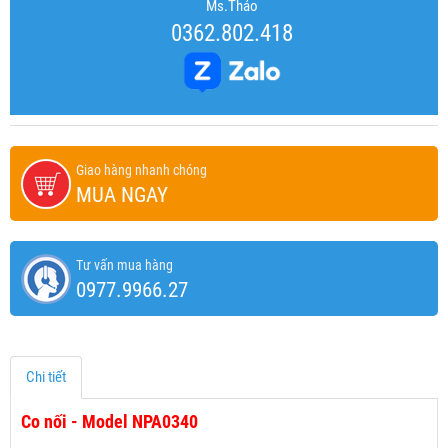
Ms.Thảo
0362.802.418
Giao hàng nhanh chóng
MUA NGAY
Tư vấn mua hàng
0977.9966.27
Chi tiết
Co nối - Model NPA0340