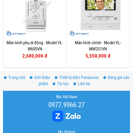
Màn hình phụ di động - Model VL-
Màn hình chính - Model VL-
W605VN
MW251VN
2,680,000 đ
5,550,000 đ
Trang chủ
Giới thiệu
Thiết bị điện Panasonic
Bảng giá sản
phẩm
Tin tức
Liên hệ
Ms.Hải Nam
0977.9966.27
Ms.Khánh