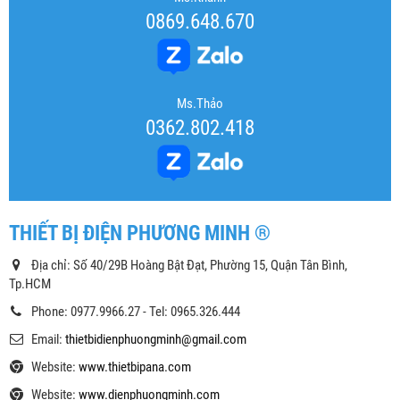
0869.648.670
Ms.Thảo
0362.802.418
THIẾT BỊ ĐIỆN PHƯƠNG MINH ®
Địa chỉ: Số 40/29B Hoàng Bật Đạt, Phường 15, Quận Tân Bình,
Tp.HCM
Phone: 0977.9966.27 - Tel: 0965.326.444
Email:
thietbidienphuongminh@gmail.com
Website:
www.thietbipana.com
Website:
www.dienphuongminh.com