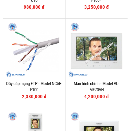
U10
F100P
980,000 đ
3,250,000 đ
Dây cáp mạng FTP - Model NC5E-
Màn hình chính - Model VL-
F100
MF70VN
2,380,000 đ
4,200,000 đ