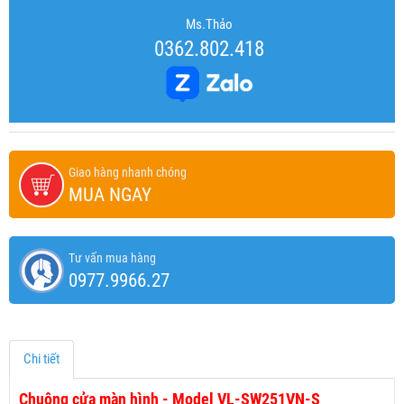
Ms.Thảo
0362.802.418
Giao hàng nhanh chóng
MUA NGAY
Tư vấn mua hàng
0977.9966.27
Chi tiết
Chuông cửa màn hình - Model VL-SW251VN-S