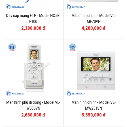
Dây cáp mạng FTP - Model NC5E-
Màn hình chính - Model VL-
F100
MF70VN
2,380,000 đ
4,200,000 đ
Màn hình phụ di động - Model VL-
Màn hình chính - Model VL-
W605VN
MW251VN
2,680,000 đ
5,550,000 đ