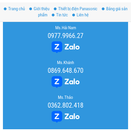
Trang chủ
Giới thiệu
Thiết bị điện Panasonic
Bảng giá sản
phẩm
Tin tức
Liên hệ
Ms.Hải Nam
0977.9966.27
Ms.Khánh
0869.648.670
Ms.Thảo
0362.802.418