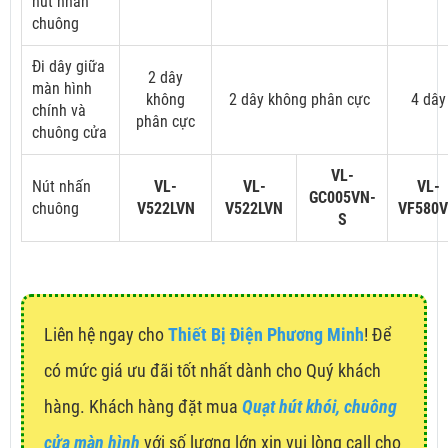
nút nhấn
chuông
Đi dây giữa
2 dây
màn hình
không
2 dây không phân cực
4 dây
chính và
phân cực
chuông cửa
VL-
Nút nhấn
VL-
VL-
VL-
GC005VN-
chuông
V522LVN
V522LVN
VF580
S
Liên hệ ngay cho
Thiết Bị Điện Phương Minh
! Để
có mức giá ưu đãi tốt nhất dành cho Quý khách
hàng. Khách hàng đặt mua
Quạt hút khói, chuông
cửa màn hình
với số lượng lớn xin vui lòng call cho