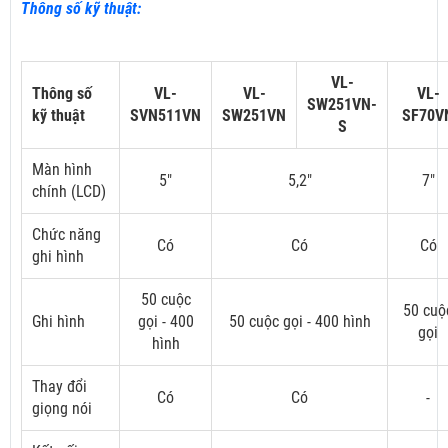
Thông số kỹ thuật:
VL-
Thông số
VL-
VL-
VL-
SW251VN-
kỹ thuật
SVN511VN
SW251VN
SF70V
S
Màn hình
5"
5,2"
7"
chính (LCD)
Chức năng
Có
Có
Có
ghi hình
50 cuộc
50 cuộ
Ghi hình
gọi - 400
50 cuộc gọi - 400 hình
gọi
hình
Thay đổi
Có
Có
-
giọng nói