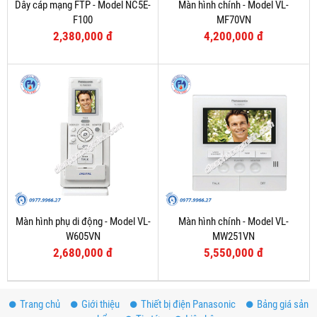
Dây cáp mạng FTP - Model NC5E-
Màn hình chính - Model VL-
F100
MF70VN
2,380,000 đ
4,200,000 đ
Màn hình phụ di động - Model VL-
Màn hình chính - Model VL-
W605VN
MW251VN
2,680,000 đ
5,550,000 đ
Trang chủ
Giới thiệu
Thiết bị điện Panasonic
Bảng giá sản