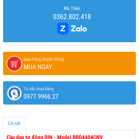
Ms.Thảo
0362.802.418
Giao hàng nhanh chóng
MUA NGAY
Tư vấn mua hàng
0977.9966.27
Chi tiết
Cầu dao tự động DIN - Model BBD4404CNV