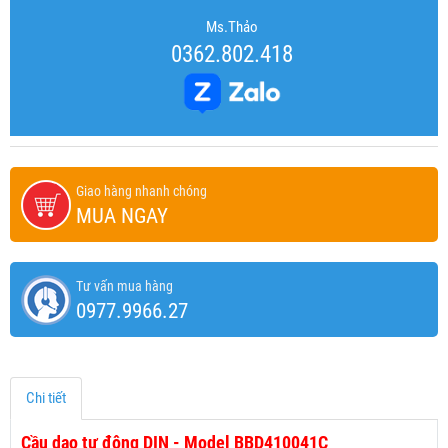
Ms.Thảo
0362.802.418
Giao hàng nhanh chóng
MUA NGAY
Tư vấn mua hàng
0977.9966.27
Chi tiết
Cầu dao tự động DIN - Model BBD410041C