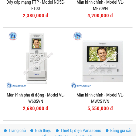
Dây cáp mạng FTP - Model NC5E-
Màn hình chính - Model VL-
F100
MF70VN
2,380,000 đ
4,200,000 đ
Màn hình phụ di động - Model VL-
Màn hình chính - Model VL-
W605VN
MW251VN
2,680,000 đ
5,550,000 đ
Trang chủ
Giới thiệu
Thiết bị điện Panasonic
Bảng giá sản