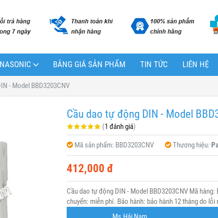
PANASONIC
BẢNG GIÁ SẢN PHẨM
TIN TỨC
LIÊN HỆ
DIN - Model BBD3203CNV
Cầu dao tự động DIN - Model BB
(
1 đánh giá
)
Mã sản phẩm:
BBD3203CNV
Thương hiệu:
Pa
412,000 đ
Cầu dao tự động DIN - Model BBD3203CNV Mã hàng: 
chuyển: miễn phí. Bảo hành: bảo hành 12 tháng do lỗi 
Ms.Hải Nam