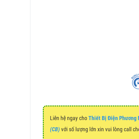
Liên hệ ngay cho
Thiết Bị Điện Phương
(CB)
với số lượng lớn xin vui lòng call c