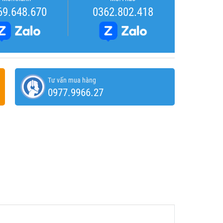
69.648.670
0362.802.418
Tư vấn mua hàng
0977.9966.27