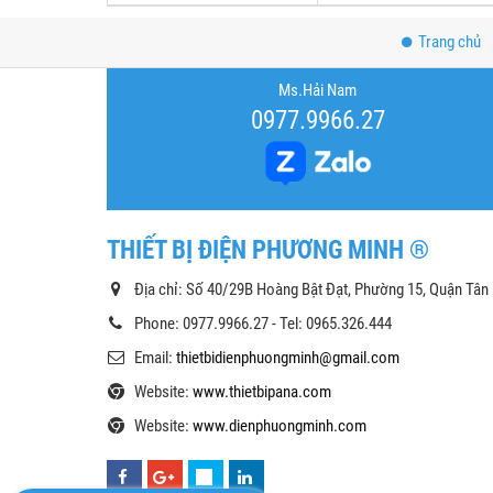
Trang chủ
Ms.Hải Nam
0977.9966.27
THIẾT BỊ ĐIỆN PHƯƠNG MINH ®
Địa chỉ: Số 40/29B Hoàng Bật Đạt, Phường 15, Quận Tân
Phone: 0977.9966.27 - Tel: 0965.326.444
Email:
thietbidienphuongminh@gmail.com
Website:
www.thietbipana.com
Website:
www.dienphuongminh.com