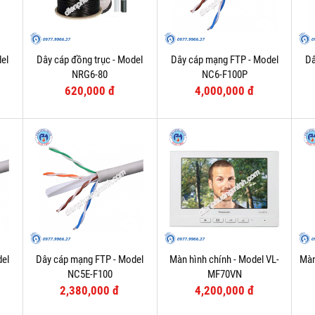
el
Dây cáp đồng trục - Model
Dây cáp mạng FTP - Model
Dâ
NRG6-80
NC6-F100P
620,000 đ
4,000,000 đ
del
Dây cáp mạng FTP - Model
Màn hình chính - Model VL-
Màn
NC5E-F100
MF70VN
2,380,000 đ
4,200,000 đ