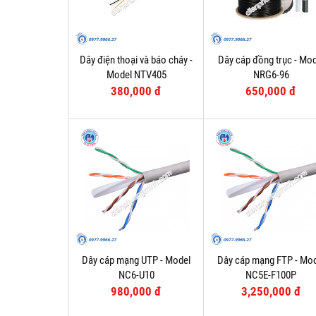
Dây điện thoại và báo cháy -
Dây cáp đồng trục - Mod
Model NTV405
NRG6-96
380,000 đ
650,000 đ
Dây cáp mạng UTP - Model
Dây cáp mạng FTP - Mo
NC6-U10
NC5E-F100P
980,000 đ
3,250,000 đ