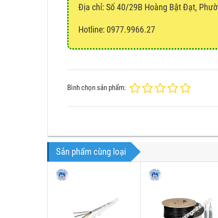
Địa chỉ:
Số 40/29B Hoàng Bật Đạt, Phườ
Hotline: 0977.9966.27
Bình chọn sản phẩm:
Sản phẩm cùng loại