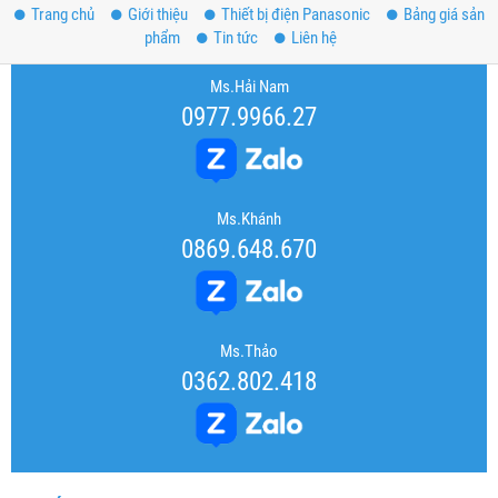
Trang chủ
Giới thiệu
Thiết bị điện Panasonic
Bảng giá sản
phẩm
Tin tức
Liên hệ
Ms.Hải Nam
0977.9966.27
Ms.Khánh
0869.648.670
Ms.Thảo
0362.802.418