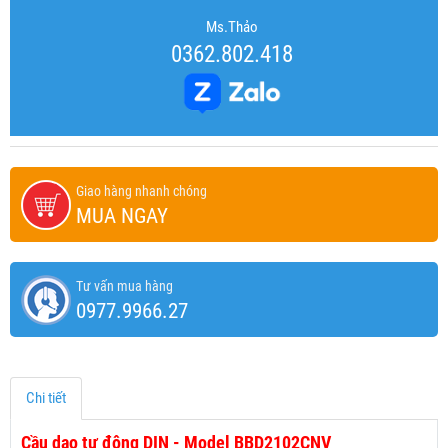
Ms.Thảo
0362.802.418
Giao hàng nhanh chóng
MUA NGAY
Tư vấn mua hàng
0977.9966.27
Chi tiết
Cầu dao tự động DIN - Model BBD2102CNV