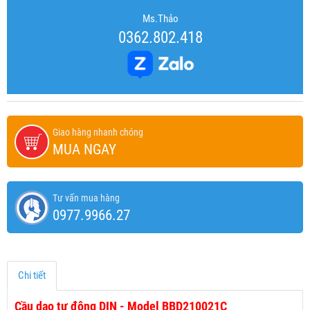
Ms.Thảo
0362.802.418
Giao hàng nhanh chóng
MUA NGAY
Tư vấn mua hàng
0977.9966.27
Chi tiết
Cầu dao tự động DIN - Model BBD210021C