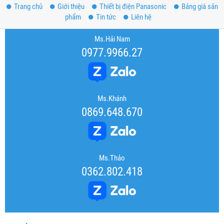
Trang chủ
Giới thiệu
Thiết bị điện Panasonic
Bảng giá sản
phẩm
Tin tức
Liên hệ
Ms.Hải Nam
0977.9966.27
Ms.Khánh
0869.648.670
Ms.Thảo
0362.802.418