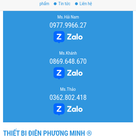
phẩm
Tin tức
Liên hệ
Ms.Hải Nam
0977.9966.27
Ms.Khánh
0869.648.670
Ms.Thảo
0362.802.418
THIẾT BỊ ĐIỆN PHƯƠNG MINH ®