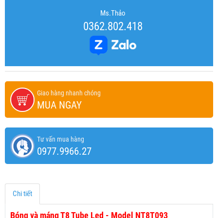
Ms.Thảo
0362.802.418
Giao hàng nhanh chóng
MUA NGAY
Tư vấn mua hàng
0977.9966.27
Chi tiết
Bóng và máng T8 Tube Led - Model NT8T093