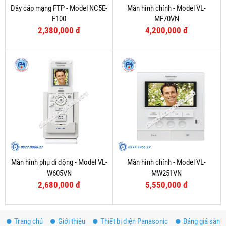
Dây cáp mạng FTP - Model NC5E-
Màn hình chính - Model VL-
F100
MF70VN
2,380,000 đ
4,200,000 đ
Màn hình phụ di động - Model VL-
Màn hình chính - Model VL-
W605VN
MW251VN
2,680,000 đ
5,550,000 đ
Trang chủ
Giới thiệu
Thiết bị điện Panasonic
Bảng giá sản