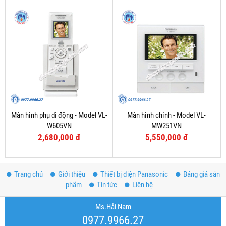
Màn hình phụ di động - Model VL-
Màn hình chính - Model VL-
W605VN
MW251VN
2,680,000 đ
5,550,000 đ
Trang chủ
Giới thiệu
Thiết bị điện Panasonic
Bảng giá sản
phẩm
Tin tức
Liên hệ
Ms.Hải Nam
0977.9966.27