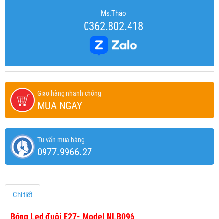
Ms.Thảo
0362.802.418
Giao hàng nhanh chóng
MUA NGAY
Tư vấn mua hàng
0977.9966.27
Chi tiết
Bóng Led đuôi E27- Model NLB096