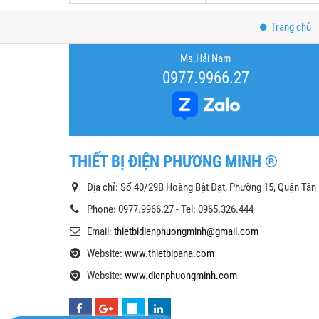
Trang chủ
Ms.Hải Nam
0977.9966.27
THIẾT BỊ ĐIỆN PHƯƠNG MINH ®
Địa chỉ: Số 40/29B Hoàng Bật Đạt, Phường 15, Quận Tân
Phone: 0977.9966.27 - Tel: 0965.326.444
Email:
thietbidienphuongminh@gmail.com
Website:
www.thietbipana.com
Website:
www.dienphuongminh.com