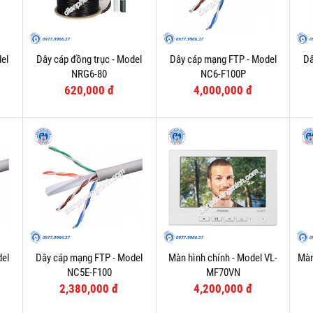
el
Dây cáp đồng trục - Model
Dây cáp mạng FTP - Model
Dâ
NRG6-80
NC6-F100P
620,000 đ
4,000,000 đ
del
Dây cáp mạng FTP - Model
Màn hình chính - Model VL-
Màn
NC5E-F100
MF70VN
2,380,000 đ
4,200,000 đ