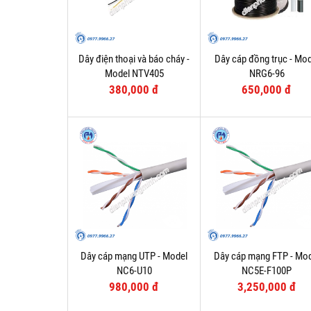
Dây điện thoại và báo cháy -
Dây cáp đồng trục - Mod
Model NTV405
NRG6-96
380,000 đ
650,000 đ
Dây cáp mạng UTP - Model
Dây cáp mạng FTP - Mo
NC6-U10
NC5E-F100P
980,000 đ
3,250,000 đ