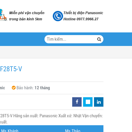
 F28T5-V
nic
Bảo hành:
12 tháng
28T5-V Hãng sản xuất: Panasonic Xuất xứ: Nhật Vận chuyển:
xuất.
Ms.Khánh
Ms.Thảo