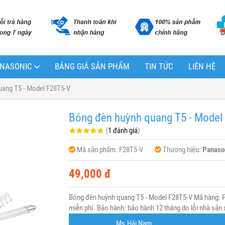
PANASONIC
BẢNG GIÁ SẢN PHẨM
TIN TỨC
LIÊN HỆ
uang T5 - Model F28T5-V
Bóng đèn huỳnh quang T5 - Model
(
1 đánh giá
)
Mã sản phẩm:
F28T5-V
Thương hiệu:
Panaso
49,000 đ
Bóng đèn huỳnh quang T5 - Model F28T5-V Mã hàng: F
miễn phí. Bảo hành: bảo hành 12 tháng do lỗi nhà sản 
Ms.Hải Nam