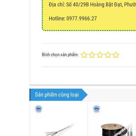
Địa chỉ:
Số 40/29B Hoàng Bật Đạt, Phườ
Hotline: 0977.9966.27
Bình chọn sản phẩm:
Sản phẩm cùng loại