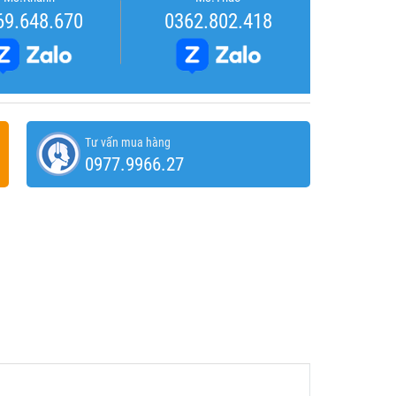
69.648.670
0362.802.418
Tư vấn mua hàng
0977.9966.27