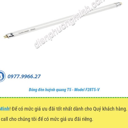
Bóng đèn huỳnh quang T5 - Model F28T5-V
 Minh
! Để có mức giá ưu đãi tốt nhất dành cho Quý khách hàn
 call cho chúng tôi để có mức giá ưu đãi riêng.