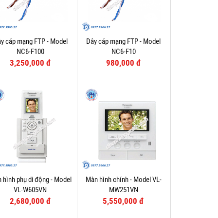
y cáp mạng FTP - Model
Dây cáp mạng FTP - Model
NC6-F100
NC6-F10
3,250,000 đ
980,000 đ
 hình phụ di động - Model
Màn hình chính - Model VL-
VL-W605VN
MW251VN
2,680,000 đ
5,550,000 đ