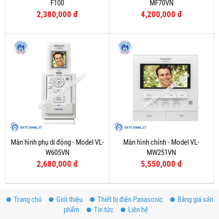
F100
MF70VN
2,380,000 đ
4,200,000 đ
Màn hình phụ di động - Model VL-
Màn hình chính - Model VL-
W605VN
MW251VN
2,680,000 đ
5,550,000 đ
Trang chủ
Giới thiệu
Thiết bị điện Panasonic
Bảng giá sản
phẩm
Tin tức
Liên hệ