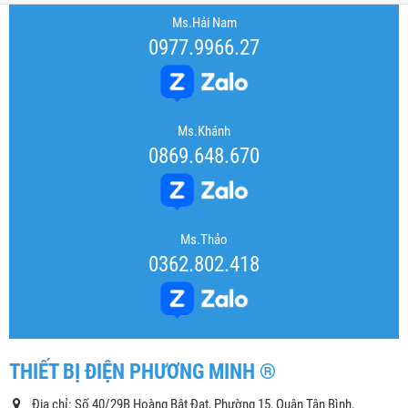
Ms.Hải Nam
0977.9966.27
Ms.Khánh
0869.648.670
Ms.Thảo
0362.802.418
THIẾT BỊ ĐIỆN PHƯƠNG MINH ®
Địa chỉ: Số 40/29B Hoàng Bật Đạt, Phường 15, Quận Tân Bình,