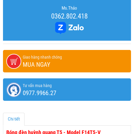
Ms.Thảo
0362.802.418
Giao hàng nhanh chóng
MUA NGAY
Tư vấn mua hàng
0977.9966.27
Chi tiết
Bóng đèn huỳnh quang T5 - Model F14T5-V