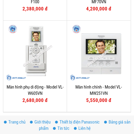
F100
MF70VN
2,380,000 đ
4,200,000 đ
Màn hình phụ di động - Model VL-
Màn hình chính - Model VL-
W605VN
MW251VN
2,680,000 đ
5,550,000 đ
Trang chủ
Giới thiệu
Thiết bị điện Panasonic
Bảng giá sản
phẩm
Tin tức
Liên hệ