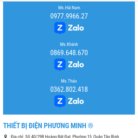
Ms.Hải Nam
0977.9966.27
Ms.Khánh
0869.648.670
Ms.Thảo
0362.802.418
THIẾT BỊ ĐIỆN PHƯƠNG MINH ®
Địa chỉ: Số 40/29B Hoàng Bật Đạt, Phường 15, Quận Tân Bình,