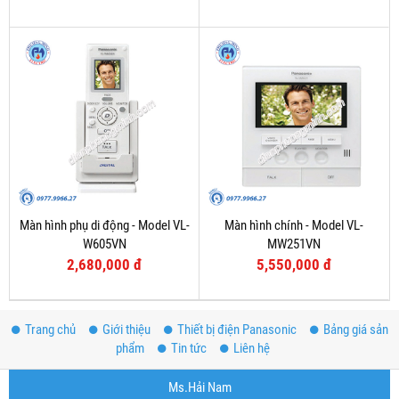
Màn hình phụ di động - Model VL-
Màn hình chính - Model VL-
W605VN
MW251VN
2,680,000 đ
5,550,000 đ
Trang chủ
Giới thiệu
Thiết bị điện Panasonic
Bảng giá sản
phẩm
Tin tức
Liên hệ
Ms.Hải Nam