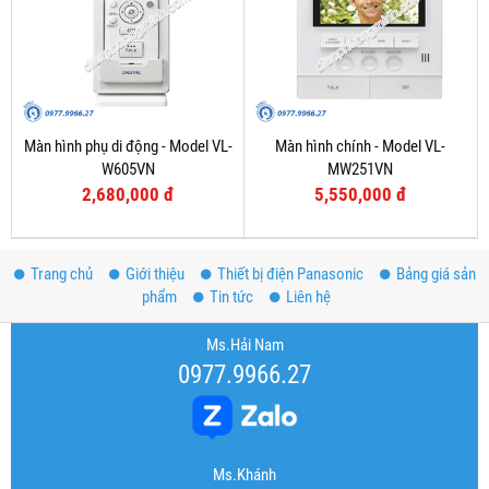
Màn hình phụ di động - Model VL-
Màn hình chính - Model VL-
W605VN
MW251VN
2,680,000 đ
5,550,000 đ
Trang chủ
Giới thiệu
Thiết bị điện Panasonic
Bảng giá sản
phẩm
Tin tức
Liên hệ
Ms.Hải Nam
0977.9966.27
Ms.Khánh