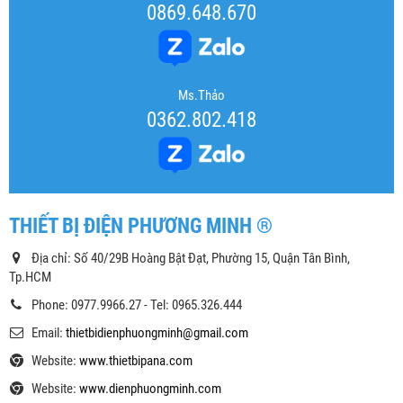
0869.648.670
Ms.Thảo
0362.802.418
THIẾT BỊ ĐIỆN PHƯƠNG MINH ®
Địa chỉ: Số 40/29B Hoàng Bật Đạt, Phường 15, Quận Tân Bình,
Tp.HCM
Phone: 0977.9966.27 - Tel: 0965.326.444
Email:
thietbidienphuongminh@gmail.com
Website:
www.thietbipana.com
Website:
www.dienphuongminh.com