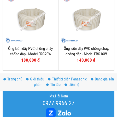
Ống luồn dây PVC chống cháy,
Ống luồn dây PVC chống cháy,
chống dập - Model FRG20W
chống dập - Model FRG16W
180,000 đ
140,000 đ
Trang chủ
Giới thiệu
Thiết bị điện Panasonic
Bảng giá sản
phẩm
Tin tức
Liên hệ
Ms.Hải Nam
0977.9966.27