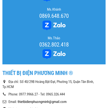
Ms.Khánh
0869.648.670
Ms.Thảo
0362.802.418
THIẾT BỊ ĐIỆN PHƯƠNG MINH ®
Địa chỉ: Số 40/29B Hoàng Bật Đạt, Phường 15, Quận Tân Bình,
Tp.HCM
Phone: 0977.9966.27 - Tel: 0965.326.444
Email:
thietbidienphuongminh@gmail.com