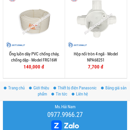
Ống luồn dây PVC chống cháy,
Hộp nối tròn 4 ngã - Model
chống dập - Model FRG16W
NPA68251
140,000 đ
7,700 đ
Trang chủ
Giới thiệu
Thiết bị điện Panasonic
Bảng giá sản
phẩm
Tin tức
Liên hệ
Ms.Hải Nam
0977.9966.27