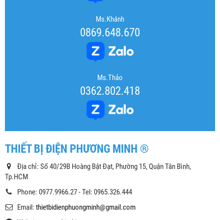
Ms.Khánh
0869.648.670
Ms.Thảo
0362.802.418
THIẾT BỊ ĐIỆN PHƯƠNG MINH ®
Địa chỉ: Số 40/29B Hoàng Bật Đạt, Phường 15, Quận Tân Bình,
Tp.HCM
Phone: 0977.9966.27 - Tel: 0965.326.444
Email:
thietbidienphuongminh@gmail.com