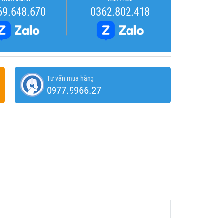
69.648.670
0362.802.418
Tư vấn mua hàng
0977.9966.27