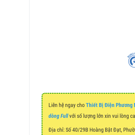
Liên hệ ngay cho
Thiết Bị Điện Phương
dòng Full
với số lượng lớn xin vui lòng c
Địa chỉ:
Số 40/29B Hoàng Bật Đạt, Phườ