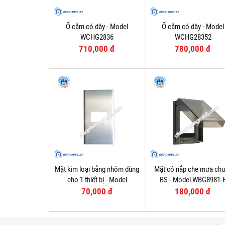
Ổ cắm có dây - Model
Ổ cắm có dây - Model
WCHG2836
WCHG28352
710,000 đ
780,000 đ
Mặt kim loại bằng nhôm dùng
Mặt có nắp che mưa ch
cho 1 thiết bị - Model
BS - Model WBG8981-
WEG6501-1
70,000 đ
180,000 đ