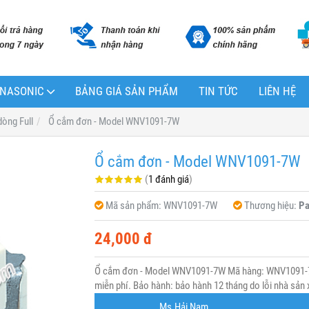
PANASONIC
BẢNG GIÁ SẢN PHẨM
TIN TỨC
LIÊN HỆ
dòng Full
Ổ cắm đơn - Model WNV1091-7W
Ổ cắm đơn - Model WNV1091-7W
(
1 đánh giá
)
Mã sản phẩm:
WNV1091-7W
Thương hiệu:
Pa
24,000 đ
Ổ cắm đơn - Model WNV1091-7W Mã hàng: WNV1091-7W
miễn phí. Bảo hành: bảo hành 12 tháng do lỗi nhà sản 
Ms.Hải Nam