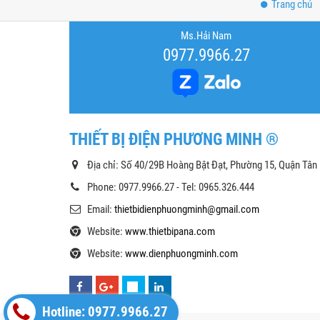
Trang chủ
Ms.Hải Nam
0977.9966.27
THIẾT BỊ ĐIỆN PHƯƠNG MINH ®
Địa chỉ: Số 40/29B Hoàng Bật Đạt, Phường 15, Quận Tân
Phone: 0977.9966.27 - Tel: 0965.326.444
Email:
thietbidienphuongminh@gmail.com
Website:
www.thietbipana.com
Website:
www.dienphuongminh.com
Hotline: 0977.9966.27