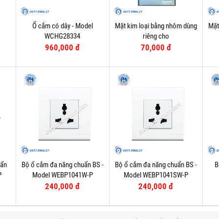
Ổ cắm có dây - Model
Mặt kim loại bằng nhôm dùng
Mặt
WCHG28334
riêng cho
WEV1181SW/WEV1191SW/2P
960,000 đ
70,000 đ
MCB - Model WEG65029-1
uẩn
Bộ ổ cắm đa năng chuẩn BS -
Bộ ổ cắm đa năng chuẩn BS -
B
P
Model WEBP1041W-P
Model WEBP1041SW-P
240,000 đ
240,000 đ