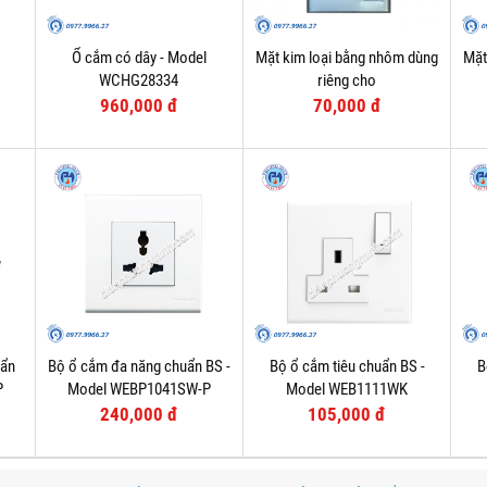
Ổ cắm có dây - Model
Mặt kim loại bằng nhôm dùng
Mặt
WCHG28334
riêng cho
WEV1181SW/WEV1191SW/2P
960,000 đ
70,000 đ
MCB - Model WEG65029-1
uẩn
Bộ ổ cắm đa năng chuẩn BS -
Bộ ổ cắm tiêu chuẩn BS -
B
P
Model WEBP1041SW-P
Model WEB1111WK
240,000 đ
105,000 đ