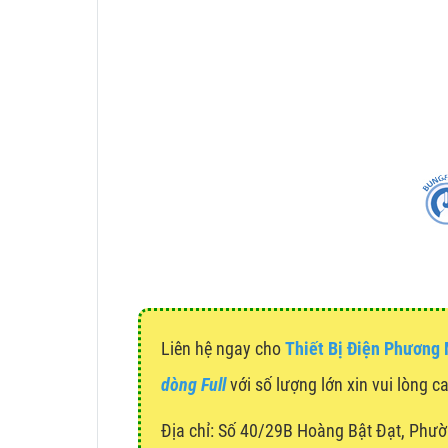
Liên hệ ngay cho
Thiết Bị Điện Phương
dòng Full
với số lượng lớn xin vui lòng c
Địa chỉ:
Số 40/29B Hoàng Bật Đạt, Phườ