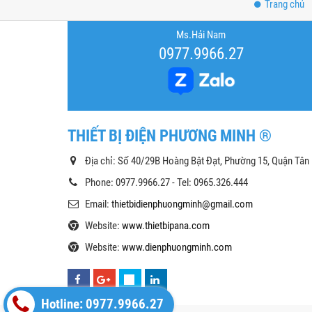
Trang chủ
Ms.Hải Nam
0977.9966.27
THIẾT BỊ ĐIỆN PHƯƠNG MINH ®
Địa chỉ: Số 40/29B Hoàng Bật Đạt, Phường 15, Quận Tân
Phone: 0977.9966.27 - Tel: 0965.326.444
Email:
thietbidienphuongminh@gmail.com
Website:
www.thietbipana.com
Website:
www.dienphuongminh.com
Hotline: 0977.9966.27