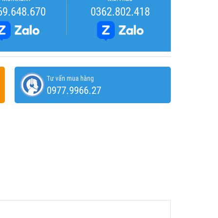
69.648.670
0362.802.418
Tư vấn mua hàng
0977.9966.27