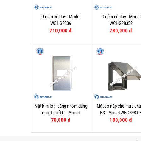
Ổ cắm có dây - Model
Ổ cắm có dây - Model
WCHG2836
WCHG28352
710,000 đ
780,000 đ
Mặt kim loại bằng nhôm dùng
Mặt có nắp che mưa ch
cho 1 thiết bị - Model
BS - Model WBG8981-
WEG6501-1
70,000 đ
180,000 đ