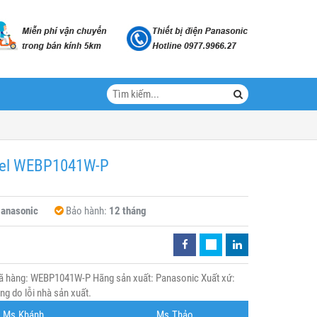
del WEBP1041W-P
anasonic
Bảo hành:
12 tháng
 hàng: WEBP1041W-P Hãng sản xuất: Panasonic Xuất xứ:
g do lỗi nhà sản xuất.
Ms.Khánh
Ms.Thảo