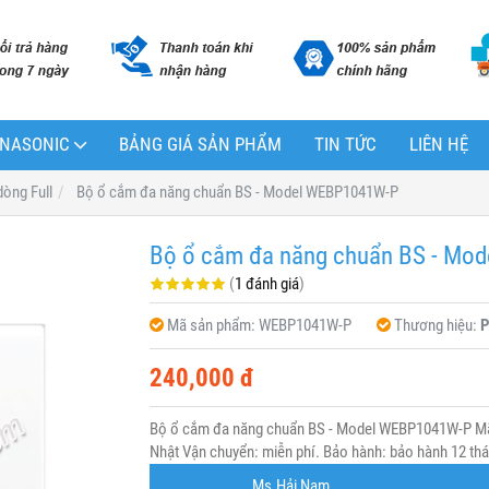
PANASONIC
BẢNG GIÁ SẢN PHẨM
TIN TỨC
LIÊN HỆ
dòng Full
Bộ ổ cắm đa năng chuẩn BS - Model WEBP1041W-P
Bộ ổ cắm đa năng chuẩn BS - Mo
(
1 đánh giá
)
Mã sản phẩm:
WEBP1041W-P
Thương hiệu:
P
240,000 đ
Bộ ổ cắm đa năng chuẩn BS - Model WEBP1041W-P Mã
Nhật Vận chuyển: miễn phí. Bảo hành: bảo hành 12 thán
Ms.Hải Nam