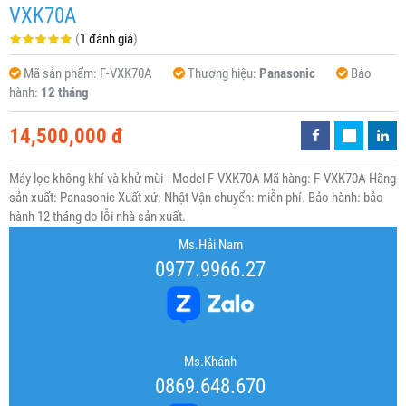
VXK70A
(
1 đánh giá
)
Mã sản phẩm:
F-VXK70A
Thương hiệu:
Panasonic
Bảo
hành:
12 tháng
14,500,000 đ
Máy lọc không khí và khử mùi - Model F-VXK70A Mã hàng: F-VXK70A Hãng
sản xuất: Panasonic Xuất xứ: Nhật Vận chuyển: miễn phí. Bảo hành: bảo
hành 12 tháng do lỗi nhà sản xuất.
Ms.Hải Nam
0977.9966.27
Ms.Khánh
0869.648.670