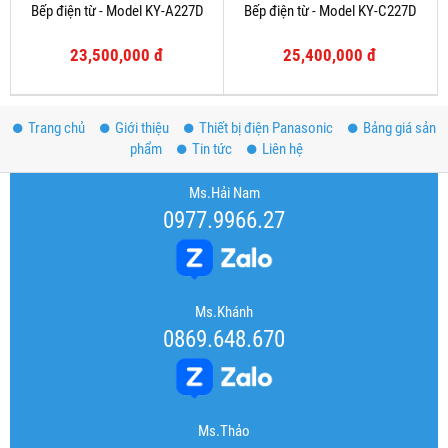
Bếp điện từ - Model KY-A227D
Bếp điện từ - Model KY-C227D
23,500,000 đ
25,400,000 đ
Trang chủ
Giới thiệu
Thiết bị điện Panasonic
Bảng giá sản
phẩm
Tin tức
Liên hệ
Ms.Hải Nam
0977.9966.27
Ms.Khánh
0869.648.670
Ms.Thảo