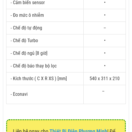
- Cảm biến sensor
•
- Đo mức ô nhiễm
•
- Chế độ tự động
–
- Chế độ Turbo
•
- Chế độ ngủ [8 giờ]
•
- Chế độ báo thay bộ lọc
•
- Kích thước ( C X R XS ) [mm]
540 x 311 x 210
–
- Econavi
Liên hệ ngay cho
Thiết Bị Điện Phương Minh
! Để