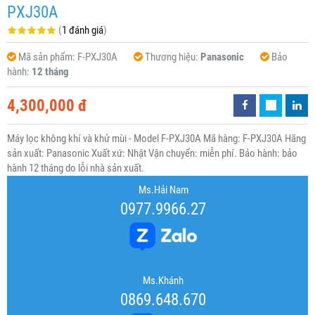
PXJ30A
(
1 đánh giá
)
Mã sản phẩm:
F-PXJ30A
Thương hiệu:
Panasonic
Bảo
hành:
12 tháng
4,300,000 đ
Máy lọc không khí và khử mùi - Model F-PXJ30A Mã hàng: F-PXJ30A Hãng
sản xuất: Panasonic Xuất xứ: Nhật Vận chuyển: miễn phí. Bảo hành: bảo
hành 12 tháng do lỗi nhà sản xuất.
Ms.Hải Nam
0977.9966.27
Ms.Khánh
0869.648.670