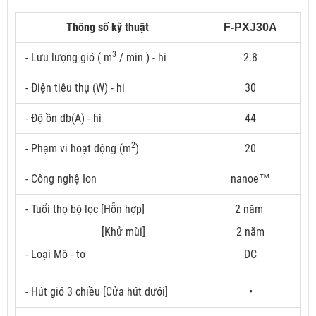
Thông số kỹ thuật
F-PXJ30A
3
- Lưu lượng gió ( m
/ min ) - hi
2.8
- Điện tiêu thụ (W) - hi
30
- Độ ồn db(A) - hi
44
2
- Phạm vi hoạt động (m
)
20
- Công nghệ Ion
nanoe™
- Tuổi thọ bộ lọc [Hỗn hợp]
2 năm
[Khử mùi]
2 năm
- Loại Mô - tơ
DC
- Hút gió 3 chiều [Cửa hút dưới]
•