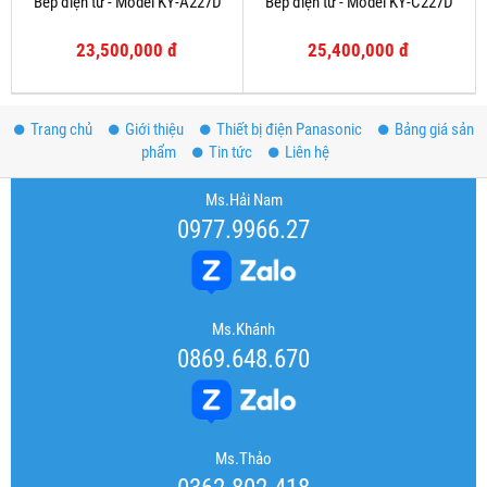
Bếp điện từ - Model KY-A227D
Bếp điện từ - Model KY-C227D
23,500,000 đ
25,400,000 đ
Trang chủ
Giới thiệu
Thiết bị điện Panasonic
Bảng giá sản
phẩm
Tin tức
Liên hệ
Ms.Hải Nam
0977.9966.27
Ms.Khánh
0869.648.670
Ms.Thảo