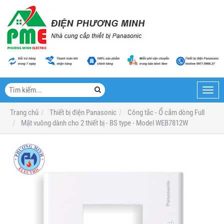
Toggl
navig
Trang chủ
Thiết bị điện Panasonic
Công tắc - Ổ cắm dòng Full
Mặt vuông dành cho 2 thiết bị - BS type - Model WEB7812W