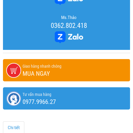
Ms.Thảo
0362.802.418
Giao hàng nhanh chóng
MUA NGAY
Tư vấn mua hàng
0977.9966.27
Chi tiết