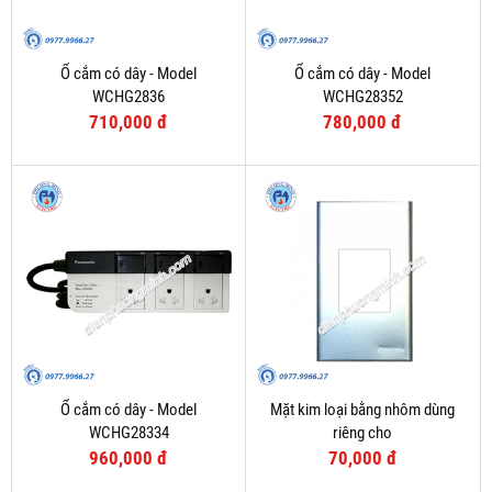
Ổ cắm có dây - Model
Ổ cắm có dây - Model
WCHG2836
WCHG28352
710,000 đ
780,000 đ
Ổ cắm có dây - Model
Mặt kim loại bằng nhôm dùng
WCHG28334
riêng cho
WEV1181SW/WEV1191SW/2P
960,000 đ
70,000 đ
MCB - Model WEG65029-1