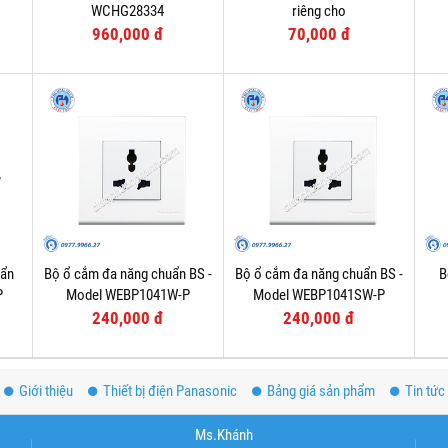
WCHG28334
riêng cho
WEV1181SW/WEV1191SW/2P
960,000 đ
70,000 đ
MCB - Model WEG65029-1
uẩn
Bộ ổ cắm đa năng chuẩn BS -
Bộ ổ cắm đa năng chuẩn BS -
B
P
Model WEBP1041W-P
Model WEBP1041SW-P
240,000 đ
240,000 đ
Giới thiệu
Thiết bị điện Panasonic
Bảng giá sản phẩm
Tin tức
Ms.Khánh