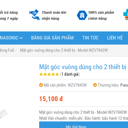
PANASONIC
BẢNG GIÁ SẢN PHẨM
TIN TỨC
LIÊN HỆ
dòng Full
Mặt góc vuông dùng cho 2 thiết bị - Model WZV7842W
Mặt góc vuông dùng cho 2 thiết 
(
1 đánh giá
)
Mã sản phẩm:
WZV7842W
Thương hiệu:
Pan
15,100 đ
Mặt góc vuông dùng cho 2 thiết bị - Model WZV7842
Nhật Vận chuyển: miễn phí. Bảo hành: bảo hành 12 thán
Ms.Hải Nam