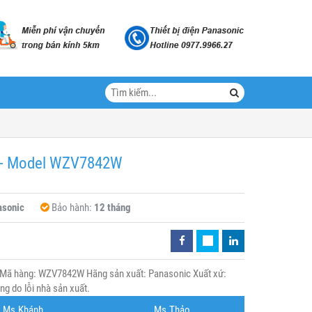
bị - Model WZV7842W
asonic
Bảo hành:
12 tháng
W Mã hàng: WZV7842W Hãng sản xuất: Panasonic Xuất xứ:
g do lỗi nhà sản xuất.
Ms.Khánh
Ms.Thảo