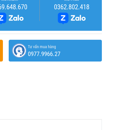
69.648.670
0362.802.418
Tư vấn mua hàng
0977.9966.27