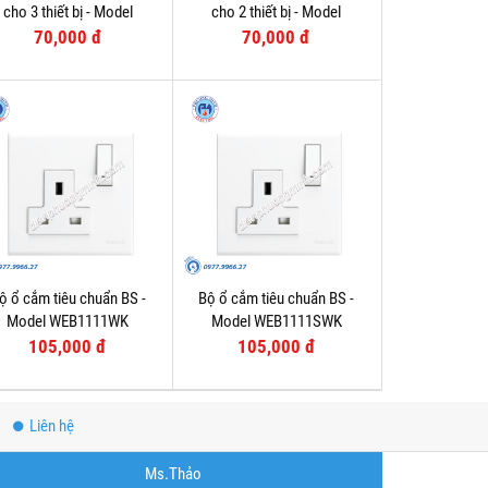
cho 3 thiết bị - Model
cho 2 thiết bị - Model
WEG6503-1
WEG6502-1
70,000 đ
70,000 đ
ộ ổ cắm tiêu chuẩn BS -
Bộ ổ cắm tiêu chuẩn BS -
Model WEB1111WK
Model WEB1111SWK
105,000 đ
105,000 đ
Liên hệ
Ms.Thảo