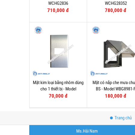
WCHG2836
WCHG28352
710,000 đ
780,000 đ
Mặt kim loại bằng nhôm dùng
Mặt có nắp che mưa ch
cho 1 thiết bị - Model
BS - Model WBG8981-
WEG6501-1
70,000 đ
180,000 đ
Trang chủ
Ms.Hải Nam