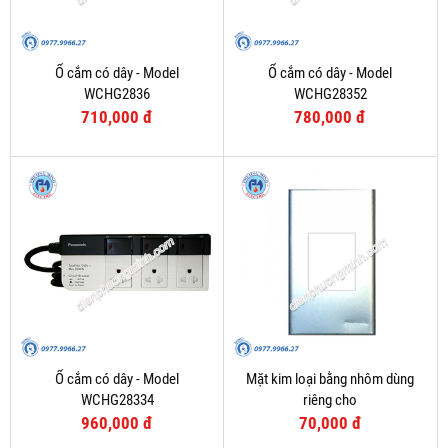
Ổ cắm có dây - Model
Ổ cắm có dây - Model
WCHG2836
WCHG28352
710,000 đ
780,000 đ
Ổ cắm có dây - Model
Mặt kim loại bằng nhôm dùng
WCHG28334
riêng cho
WEV1181SW/WEV1191SW/2P
960,000 đ
70,000 đ
MCB - Model WEG65029-1