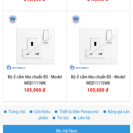
Bộ ổ cắm tiêu chuẩn BS - Model
Bộ ổ cắm tiêu chuẩn BS - Model
WEB1111WK
WEB1111SWK
105,000 đ
105,000 đ
Trang chủ
Giới thiệu
Thiết bị điện Panasonic
Bảng giá sản
phẩm
Tin tức
Liên hệ
Ms.Hải Nam