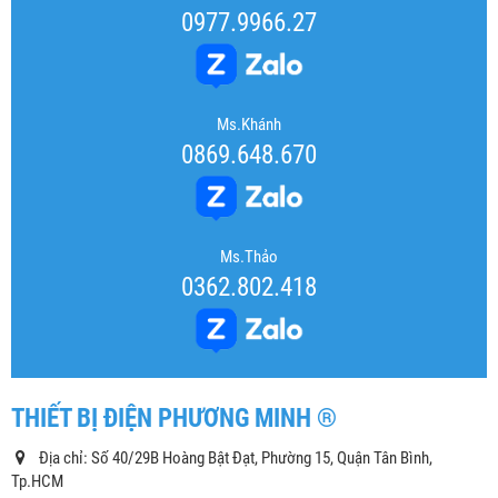
0977.9966.27
Ms.Khánh
0869.648.670
Ms.Thảo
0362.802.418
THIẾT BỊ ĐIỆN PHƯƠNG MINH ®
Địa chỉ: Số 40/29B Hoàng Bật Đạt, Phường 15, Quận Tân Bình,
Tp.HCM