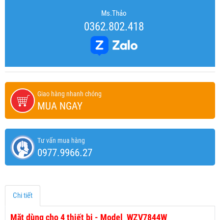
Ms.Thảo
0362.802.418
Giao hàng nhanh chóng
MUA NGAY
Tư vấn mua hàng
0977.9966.27
Chi tiết
Mặt dùng cho 4 thiết bị - Model WZV7844W