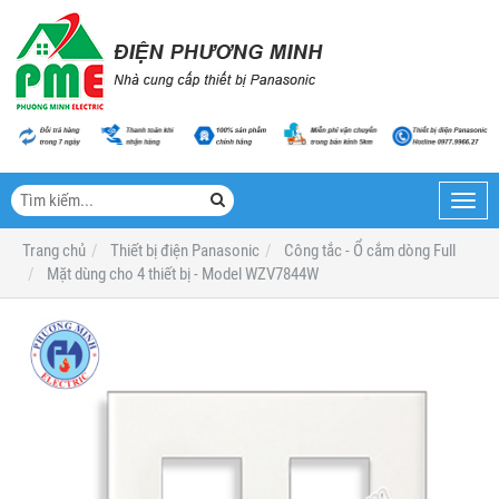
Toggl
navig
Trang chủ
Thiết bị điện Panasonic
Công tắc - Ổ cắm dòng Full
Mặt dùng cho 4 thiết bị - Model WZV7844W