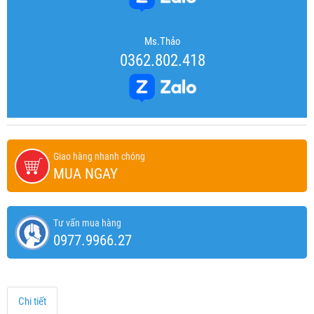
Ms.Thảo
0362.802.418
Giao hàng nhanh chóng
MUA NGAY
Tư vấn mua hàng
0977.9966.27
Chi tiết