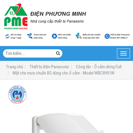
Toggl
navig
Trang chủ
Thiết bị điện Panasonic
Công tắc - Ổ cắm dòng Full
Mặt che mưa chuẩn BS dùng cho ổ cắm - Model WBC8991W