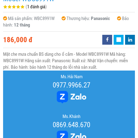
(
1 đánh giá
)
Mã sản phẩm:
WBC8991W
Thương hiệu:
Panasonic
Bảo
hành:
12 tháng
186,000 đ
Mặt che mưa chuẩn BS dùng cho ổ cắm - Model WBC8991W Mã hàng:
WBC8991W Hãng sản xuất: Panasonic Xuất xứ: Nhật Vận chuyển: miễn
phí. Bảo hành: bảo hành 12 tháng do lỗi nhà sản xuất.
Ms.Hải Nam
0977.9966.27
Ms.Khánh
0869.648.670