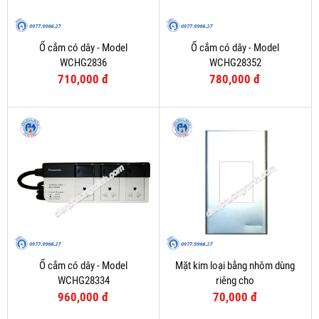
Ổ cắm có dây - Model
Ổ cắm có dây - Model
WCHG2836
WCHG28352
710,000 đ
780,000 đ
Ổ cắm có dây - Model
Mặt kim loại bằng nhôm dùng
WCHG28334
riêng cho
WEV1181SW/WEV1191SW/2P
960,000 đ
70,000 đ
MCB - Model WEG65029-1