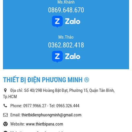
Ms.Khánh
0869.648.670
Ms.Thảo
0362.802.418
THIẾT BỊ ĐIỆN PHƯƠNG MINH ®
Địa chỉ: Số 40/29B Hoàng Bật Đạt, Phường 15, Quận Tân Bình,
Tp.HCM
Phone: 0977.9966.27 - Tel: 0965.326.444
Email:
thietbidienphuongminh@gmail.com
Website:
www.thietbipana.com