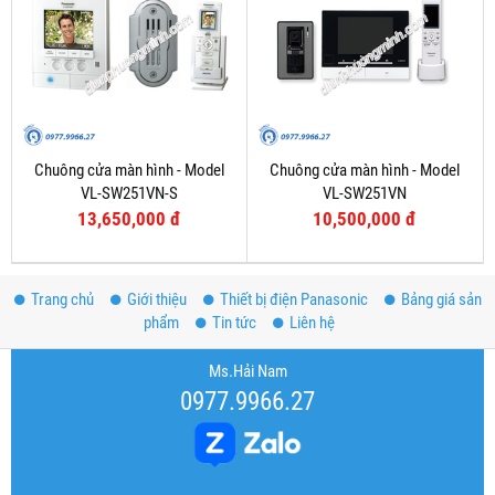
Chuông cửa màn hình - Model
Chuông cửa màn hình - Model
VL-SW251VN-S
VL-SW251VN
13,650,000 đ
10,500,000 đ
Trang chủ
Giới thiệu
Thiết bị điện Panasonic
Bảng giá sản
phẩm
Tin tức
Liên hệ
Ms.Hải Nam
0977.9966.27