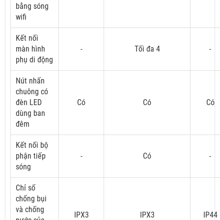
bằng sóng
wifi
Kết nối
màn hình
-
Tối đa 4
-
phụ di động
Nút nhấn
chuông có
đèn LED
Có
Có
Có
dùng ban
đêm
Kết nối bộ
phận tiếp
-
Có
-
sóng
Chỉ số
chống bụi
và chống
IPX3
IPX3
IP44