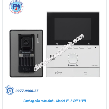
Chuông cửa màn hình - Model VL-SVN511VN