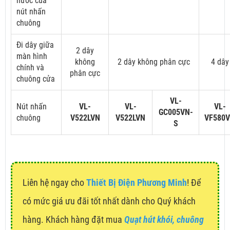
nước của
nút nhấn
chuông
Đi dây giữa
2 dây
màn hình
không
2 dây không phân cực
4 dây
chính và
phân cực
chuông cửa
VL-
Nút nhấn
VL-
VL-
VL-
GC005VN-
chuông
V522LVN
V522LVN
VF580
S
Liên hệ ngay cho
Thiết Bị Điện Phương Minh
! Để
có mức giá ưu đãi tốt nhất dành cho Quý khách
hàng. Khách hàng đặt mua
Quạt hút khói, chuông