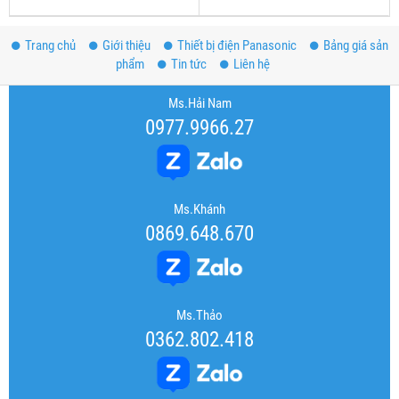
Trang chủ
Giới thiệu
Thiết bị điện Panasonic
Bảng giá sản
phẩm
Tin tức
Liên hệ
Ms.Hải Nam
0977.9966.27
Ms.Khánh
0869.648.670
Ms.Thảo
0362.802.418