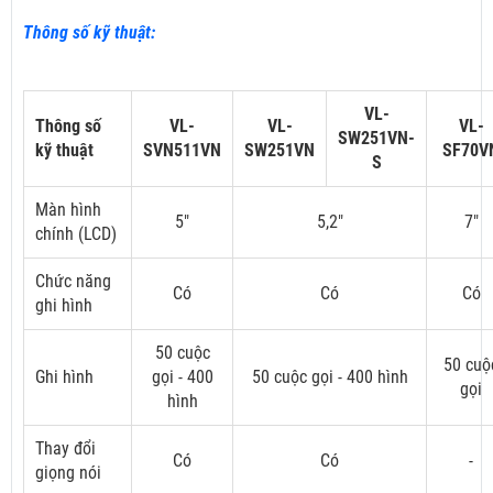
Thông số kỹ thuật:
VL-
Thông số
VL-
VL-
VL-
SW251VN-
kỹ thuật
SVN511VN
SW251VN
SF70V
S
Màn hình
5"
5,2"
7"
chính (LCD)
Chức năng
Có
Có
Có
ghi hình
50 cuộc
50 cuộ
Ghi hình
gọi - 400
50 cuộc gọi - 400 hình
gọi
hình
Thay đổi
Có
Có
-
giọng nói