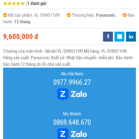
(
1 đánh giá
)
Mã sản phẩm:
VL-SVN511VN
Thương hiệu:
Panasonic
Bảo
hành:
12 tháng
9,600,000 đ
Chuông cửa màn hình - Model VL-SVN511VN Mã hàng: VL-SVN511VN
Hãng sản xuất: Panasonic Xuất xứ: Nhật Vận chuyển: miễn phí. Bảo hành:
bảo hành 12 tháng do lỗi nhà sản xuất.
Ms.Hải Nam
0977.9966.27
Ms.Khánh
0869.648.670