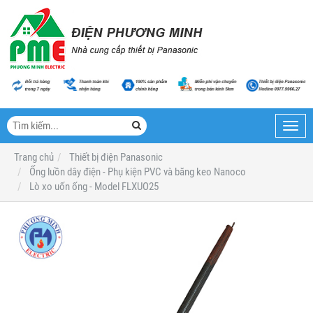
Toggl
navig
Trang chủ
Thiết bị điện Panasonic
Ống luồn dây điện - Phụ kiện PVC và băng keo Nanoco
Lò xo uốn ống - Model FLXUO25