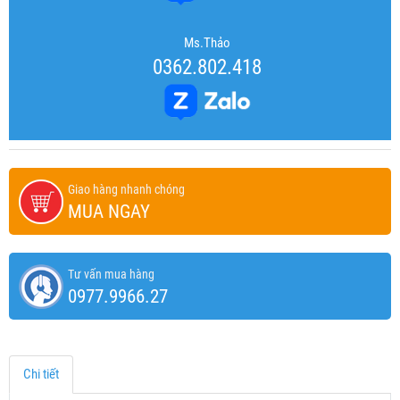
Ms.Thảo
0362.802.418
Giao hàng nhanh chóng
MUA NGAY
Tư vấn mua hàng
0977.9966.27
Chi tiết