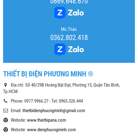
0869.648.670
Ms.Thảo
0362.802.418
THIẾT BỊ ĐIỆN PHƯƠNG MINH ®
Địa chỉ: Số 40/29B Hoàng Bật Đạt, Phường 15, Quận Tân Bình,
Tp.HCM
Phone: 0977.9966.27 - Tel: 0965.326.444
Email:
thietbidienphuongminh@gmail.com
Website:
www.thietbipana.com
Website:
www.dienphuongminh.com