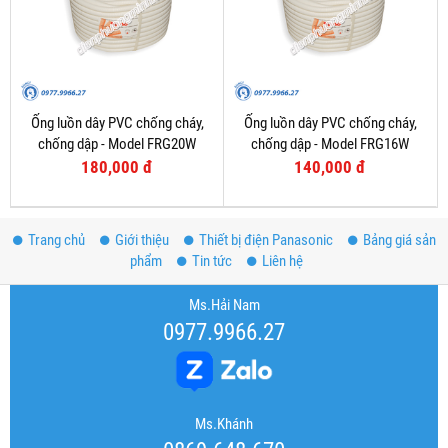
Ống luồn dây PVC chống cháy,
Ống luồn dây PVC chống cháy,
chống dập - Model FRG20W
chống dập - Model FRG16W
180,000 đ
140,000 đ
Trang chủ
Giới thiệu
Thiết bị điện Panasonic
Bảng giá sản
phẩm
Tin tức
Liên hệ
Ms.Hải Nam
0977.9966.27
Ms.Khánh