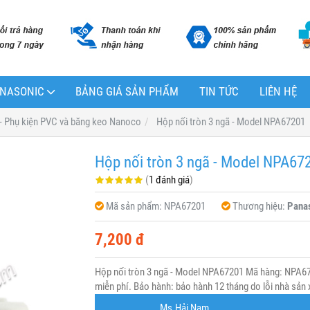
PANASONIC
BẢNG GIÁ SẢN PHẨM
TIN TỨC
LIÊN HỆ
 - Phụ kiện PVC và băng keo Nanoco
Hộp nối tròn 3 ngã - Model NPA67201
Hộp nối tròn 3 ngã - Model NPA67
(
1 đánh giá
)
Mã sản phẩm:
NPA67201
Thương hiệu:
Pana
7,200 đ
Hộp nối tròn 3 ngã - Model NPA67201 Mã hàng: NPA67
miễn phí. Bảo hành: bảo hành 12 tháng do lỗi nhà sản 
Ms.Hải Nam