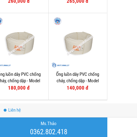
FRG32GH
FRG25GS
260,000 đ
265,000 đ
ng luồn dây PVC chống
Ống luồn dây PVC chống
háy, chống dập - Model
cháy, chống dập - Model
FRG20W
FRG16W
180,000 đ
140,000 đ
Liên hệ
Ms.Thảo
0362.802.418