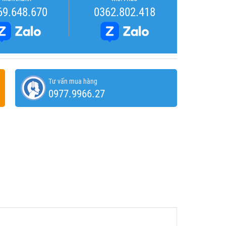
69.648.670
0362.802.418
Tư vấn mua hàng
0977.9966.27