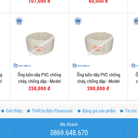
107,000 đ
60,000 đ
ng
Ống luồn dây PVC chống
Ống luồn dây PVC chống
Ố
l
cháy, chống dập - Model
cháy, chống dập - Model
c
FRG32W
FRG25W
250,000 đ
200,000 đ
Giới thiệu
Thiết bị điện Panasonic
Bảng giá sản phẩm
Tin tức
Ms.Khánh
0869.648.670