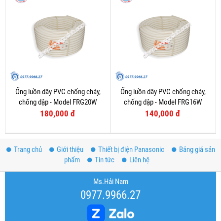
Ống luồn dây PVC chống cháy,
Ống luồn dây PVC chống cháy,
chống dập - Model FRG20W
chống dập - Model FRG16W
180,000 đ
140,000 đ
Trang chủ
Giới thiệu
Thiết bị điện Panasonic
Bảng giá sản
phẩm
Tin tức
Liên hệ
Ms.Hải Nam
0977.9966.27