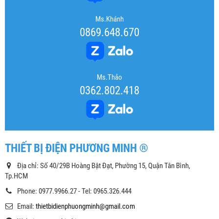
Ms.Khánh
0869.648.670
Ms.Thảo
0362.802.418
THIẾT BỊ ĐIỆN PHƯƠNG MINH ®
Địa chỉ: Số 40/29B Hoàng Bật Đạt, Phường 15, Quận Tân Bình,
Tp.HCM
Phone: 0977.9966.27 - Tel: 0965.326.444
Email:
thietbidienphuongminh@gmail.com