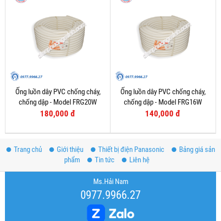
Ống luồn dây PVC chống cháy,
Ống luồn dây PVC chống cháy,
chống dập - Model FRG20W
chống dập - Model FRG16W
180,000 đ
140,000 đ
Trang chủ
Giới thiệu
Thiết bị điện Panasonic
Bảng giá sản
phẩm
Tin tức
Liên hệ
Ms.Hải Nam
0977.9966.27