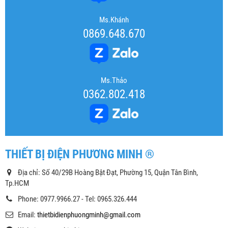
Ms.Khánh
0869.648.670
Ms.Thảo
0362.802.418
THIẾT BỊ ĐIỆN PHƯƠNG MINH ®
Địa chỉ: Số 40/29B Hoàng Bật Đạt, Phường 15, Quận Tân Bình,
Tp.HCM
Phone: 0977.9966.27 - Tel: 0965.326.444
Email:
thietbidienphuongminh@gmail.com