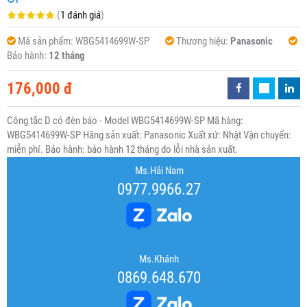
(
1 đánh giá
)
Mã sản phẩm:
WBG5414699W-SP
Thương hiệu:
Panasonic
Bảo hành:
12 tháng
176,000 đ
Công tắc D có đèn báo - Model WBG5414699W-SP Mã hàng:
WBG5414699W-SP Hãng sản xuất: Panasonic Xuất xứ: Nhật Vận chuyển:
miễn phí. Bảo hành: bảo hành 12 tháng do lỗi nhà sản xuất.
Ms.Hải Nam
0977.9966.27
Ms.Khánh
0869.648.670