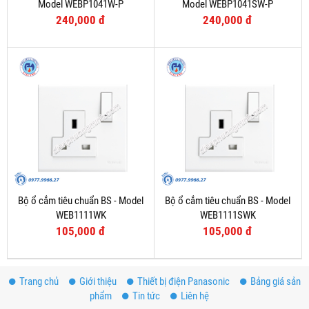
Model WEBP1041W-P
Model WEBP1041SW-P
240,000 đ
240,000 đ
Bộ ổ cắm tiêu chuẩn BS - Model
Bộ ổ cắm tiêu chuẩn BS - Model
WEB1111WK
WEB1111SWK
105,000 đ
105,000 đ
Trang chủ
Giới thiệu
Thiết bị điện Panasonic
Bảng giá sản
phẩm
Tin tức
Liên hệ