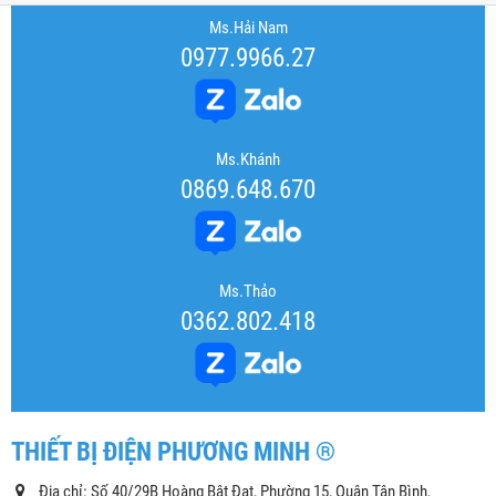
Ms.Hải Nam
0977.9966.27
Ms.Khánh
0869.648.670
Ms.Thảo
0362.802.418
THIẾT BỊ ĐIỆN PHƯƠNG MINH ®
Địa chỉ: Số 40/29B Hoàng Bật Đạt, Phường 15, Quận Tân Bình,