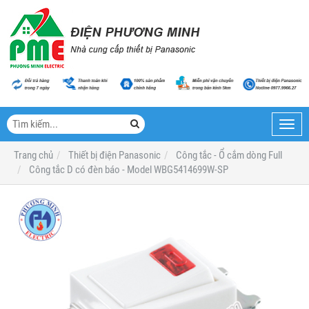
Toggl
navig
Trang chủ
Thiết bị điện Panasonic
Công tắc - Ổ cắm dòng Full
Công tắc D có đèn báo - Model WBG5414699W-SP