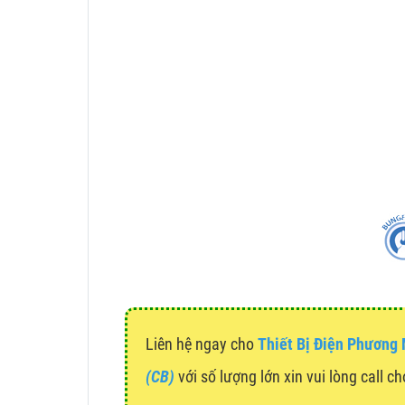
Liên hệ ngay cho
Thiết Bị Điện Phương
(CB)
với số lượng lớn xin vui lòng call c