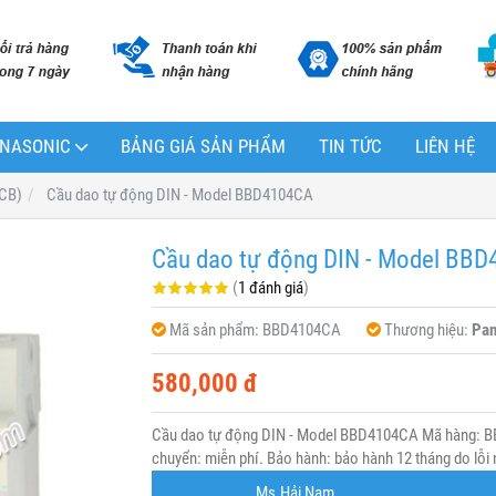
PANASONIC
BẢNG GIÁ SẢN PHẨM
TIN TỨC
LIÊN HỆ
(CB)
Cầu dao tự động DIN - Model BBD4104CA
Cầu dao tự động DIN - Model BB
(
1 đánh giá
)
Mã sản phẩm:
BBD4104CA
Thương hiệu:
Pan
580,000 đ
Cầu dao tự động DIN - Model BBD4104CA Mã hàng: B
chuyển: miễn phí. Bảo hành: bảo hành 12 tháng do lỗi 
Ms.Hải Nam