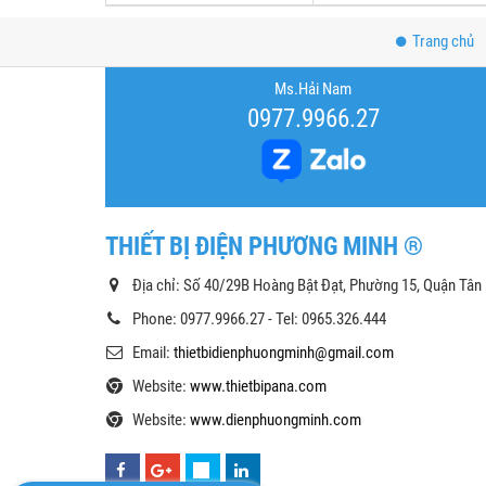
Trang chủ
Ms.Hải Nam
0977.9966.27
THIẾT BỊ ĐIỆN PHƯƠNG MINH ®
Địa chỉ: Số 40/29B Hoàng Bật Đạt, Phường 15, Quận Tân
Phone: 0977.9966.27 - Tel: 0965.326.444
Email:
thietbidienphuongminh@gmail.com
Website:
www.thietbipana.com
Website:
www.dienphuongminh.com