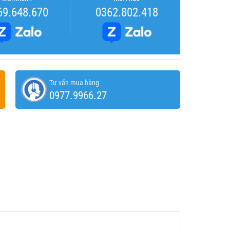
69.648.670
0362.802.418
Tư vấn mua hàng
0977.9966.27