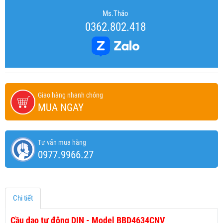
Ms.Thảo
0362.802.418
Giao hàng nhanh chóng
MUA NGAY
Tư vấn mua hàng
0977.9966.27
Chi tiết
Cầu dao tự động DIN - Model BBD4634CNV