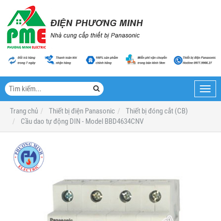
Toggl
navig
Trang chủ
Thiết bị điện Panasonic
Thiết bị đóng cắt (CB)
Cầu dao tự động DIN - Model BBD4634CNV