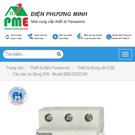
Toggl
navig
Trang chủ
Thiết bị điện Panasonic
Thiết bị đóng cắt (CB)
Cầu dao tự động DIN - Model BBD3203CNV