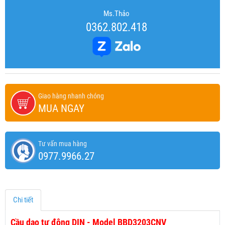
Ms.Thảo
0362.802.418
Giao hàng nhanh chóng
MUA NGAY
Tư vấn mua hàng
0977.9966.27
Chi tiết
Cầu dao tự động DIN - Model BBD3203CNV