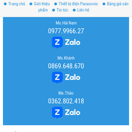
Trang chủ
Giới thiệu
Thiết bị điện Panasonic
Bảng giá sản
phẩm
Tin tức
Liên hệ
Ms.Hải Nam
0977.9966.27
Ms.Khánh
0869.648.670
Ms.Thảo
0362.802.418