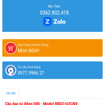
Ms.Thảo
0362.802.418
Giao hàng nhanh chóng
MUA NGAY
Tư vấn mua hàng
0977.9966.27
Chi tiết
Cầu dao tự động DIN - Model BBD2162CNV