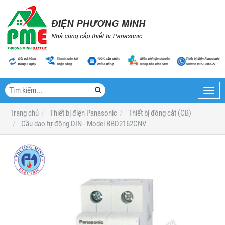
Toggl
navig
Trang chủ
Thiết bị điện Panasonic
Thiết bị đóng cắt (CB)
Cầu dao tự động DIN - Model BBD2162CNV